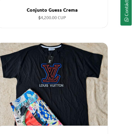
Contáctenos
Conjunto Guess Crema
$
4,200.00 CUP
Tallas disponibles: XL, M, XL, M, L, XL, L, L, xs ...