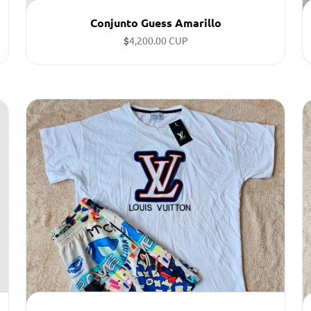
Conjunto Guess Amarillo
$
4,200.00 CUP
Tallas disponibles: L, S, S, XL, M, XL, L, M, XL, L ...