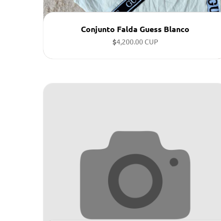
Conjunto Falda Guess Blanco
$
4,200.00 CUP
Tallas disponibles: M, L, XL,s ...