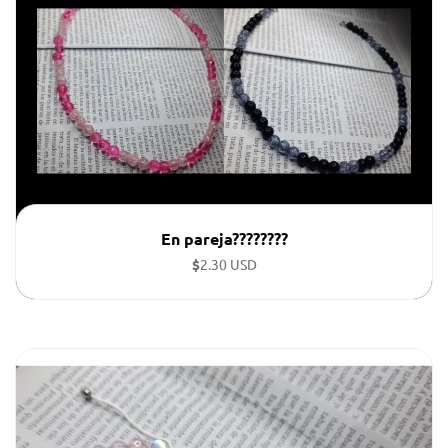
En pareja????????
$
2.30 USD
Collares de perlas imitación cristal, craqueladas y lisas.(
el precio es de cada una )