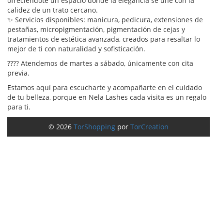
ofreciéndote un espacio donde la elegancia se une con la
calidez de un trato cercano.
✨ Servicios disponibles: manicura, pedicura, extensiones de
pestañas, micropigmentación, pigmentación de cejas y
tratamientos de estética avanzada, creados para resaltar lo
mejor de ti con naturalidad y sofisticación.
???? Atendemos de martes a sábado, únicamente con cita
previa.
Estamos aquí para escucharte y acompañarte en el cuidado
de tu belleza, porque en Nela Lashes cada visita es un regalo
para ti.
© 2026
TorShopping
por
TorCreation