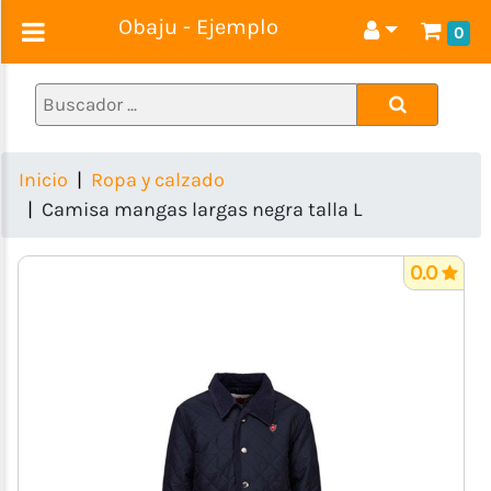
Obaju - Ejemplo
0
Alimentos
Ropa
y
calzado
Inicio
Ropa y calzado
Regalos
Camisa mangas largas negra talla L
Electrodomésticos
0.0
Tecnología
Muebles