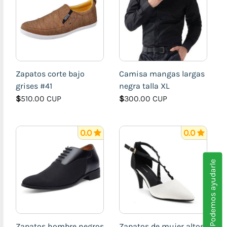
Zapatos corte bajo
Camisa mangas largas
grises #41
negra talla XL
$
510.00 CUP
$
300.00 CUP
0.0
0.0
Podemos ayudarle
Zapatos hombre negros
Zapatos de mujer altos