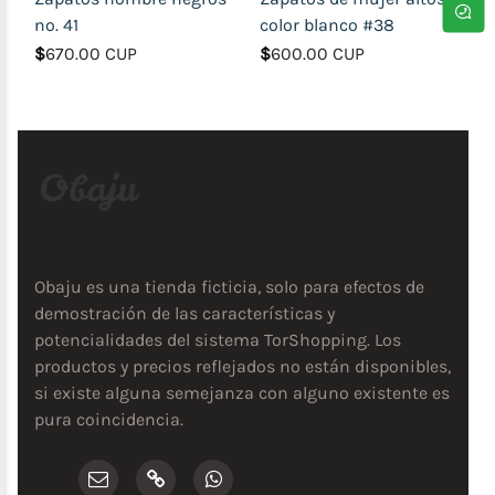
no. 41
color blanco #38
$
670.00 CUP
$
600.00 CUP
Obaju es una tienda ficticia, solo para efectos de
demostración de las características y
potencialidades del sistema TorShopping. Los
productos y precios reflejados no están disponibles,
si existe alguna semejanza con alguno existente es
pura coincidencia.