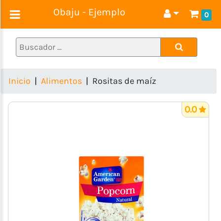
Obaju - Ejemplo
0
Alimentos
Ropa
y
calzado
Inicio
Alimentos
Rositas de maíz
Regalos
Electrodomésticos
0.0
Tecnología
Muebles