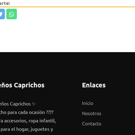
rte:
ños Caprichos
Enlaces
Inicio
ños Caprichos ✨
cho para cada ocasión ????
Nosotros
 accesorios, ropa infantil,
Contacto
 para el hogar, juguetes y