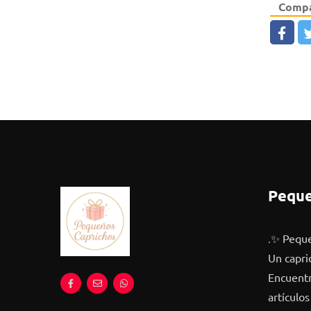
Compa
Peque
.
✨ Peque
Un capri
Encuentra
artículos