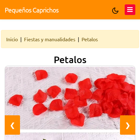
Pequeños Caprichos
Inicio
Fiestas y manualidades
Petalos
Petalos
❮
❯