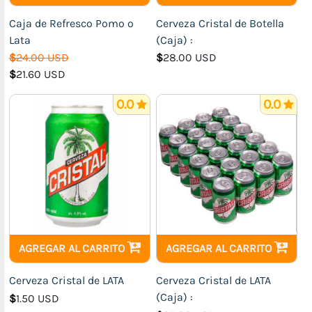
Viandas
Caja de Refresco Pomo o
Cerveza Cristal de Botella
y
Lata
(Caja) :
Ensaladas
$
24.00 USD
$
28.00 USD
$
21.60 USD
0.0
0.0
AGREGAR AL CARRITO
AGREGAR AL CARRITO
Cerveza Cristal de LATA
Cerveza Cristal de LATA
(Caja) :
$
1.50 USD