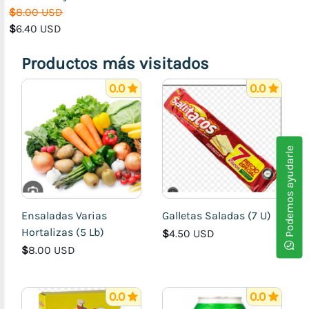
$
8.00 USD
$
6.40 USD
Productos más visitados
0.0
0.0
Podemos ayudarle
Ensaladas Varias
Galletas Saladas (7 U)
Hortalizas (5 Lb)
$
4.50 USD
$
8.00 USD
0.0
0.0