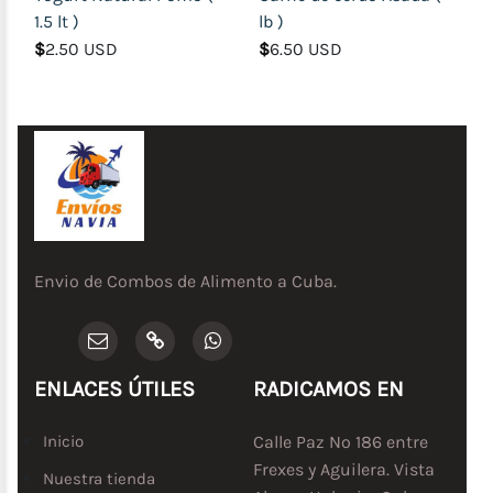
1.5 lt )
lb )
$
2.50 USD
$
6.50 USD
Envio de Combos de Alimento a Cuba.
ENLACES ÚTILES
RADICAMOS EN
Inicio
Calle Paz No 186 entre
Frexes y Aguilera. Vista
Nuestra tienda