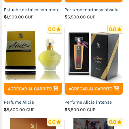
p/damas
Estuche de talco con mota
Perfume mariposa absolu
Sandalias
$
1,500.00 CUP
$
5,500.00 CUP
plana
para
0.0
0.0
mujer
Calzado
para
niños
Practicas
y
chancletas
p/m
AGREGAR AL CARRITO
AGREGAR AL CARRITO
Accesorios
Perfume Alicia
Perfume Alicia intense
Perfumería
$
5,500.00 CUP
$
5,500.00 CUP
y
cosméticos
0.0
0.0
Calzado