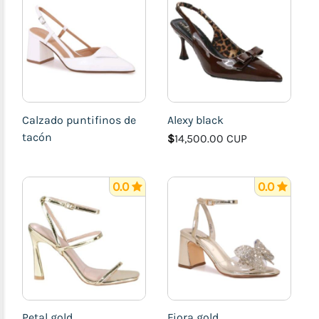
Calzado puntifinos de
Alexy black
tacón
$
14,500.00 CUP
0.0
0.0
Petal gold
Fiora gold