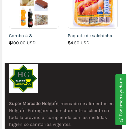
Combo # 8
Paquete de salchicha
$
100.00 USD
$
4.50 USD
Podemos ayudarle
Super Mercado Holguín
, mercado de alimentos en
Holguín. Entregamos directamente al cliente en
toda la provincia, cumpliendo con las medidas
higiénico sanitarias vigentes.