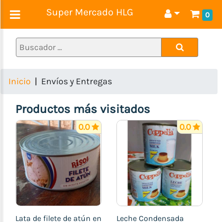
Super Mercado HLG
0
Combos
Cárnicos
Granos
Inicio
Envíos y Entregas
Viandas
y
Productos más visitados
hortalizas
Dulce
0.0
0.0
y
confituras
Aseo
Bebidas
Otros
Lata de filete de atún en
Leche Condensada