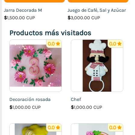
Foamy
Jarra Decorada M
Juego de Café, Sal y Azúcar
Artículos
$
1,500.00 CUP
$
3,000.00 CUP
de
Fieltro
Productos más visitados
0.0
0.0
Decoración rosada
Chef
$
1,000.00 CUP
$
1,000.00 CUP
0.0
0.0