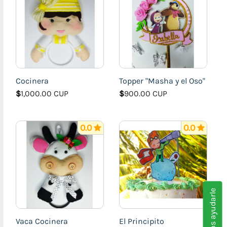
Cocinera
Topper "Masha y el Oso"
$
1,000.00 CUP
$
900.00 CUP
0.0
0.0
Podemos ayudarle
Vaca Cocinera
El Principito