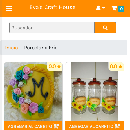
Eva's Craft House
0
Decoraciones
y
Regalos
Cumpleaños
Inicio
Porcelana Fría
Artículos
para
0.0
0.0
Bebés
Porcelana
Fría
Lazos
y
Diademas
Artículos
de
AGREGAR AL CARRITO
AGREGAR AL CARRITO