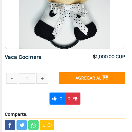
Foamy
Artículos
de
Fieltro
Vaca Cocinera
$
1,000.00 CUP
AGREGAR AL
0
0
Comparte:
0