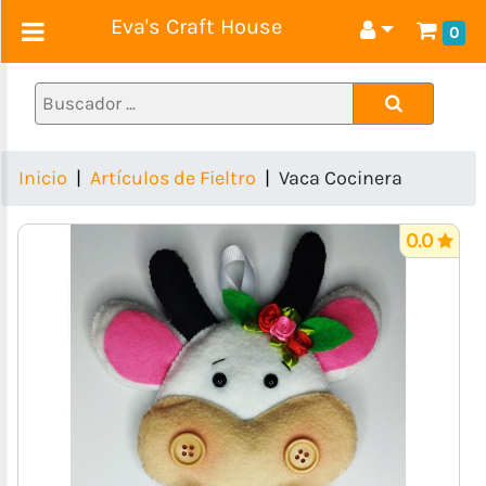
Eva's Craft House
0
Decoraciones
y
Regalos
Cumpleaños
Inicio
Artículos de Fieltro
Vaca Cocinera
Artículos
para
0.0
Bebés
Porcelana
Fría
Lazos
y
Diademas
Artículos
de