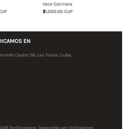
Vaca Cocinera
 CUP
$
1,000.00 CUP
DICAMOS EN
undo Castro 56, Las Tunas. Cuba.
2026 TorShopping. Desarrollo por
TorCreation
.