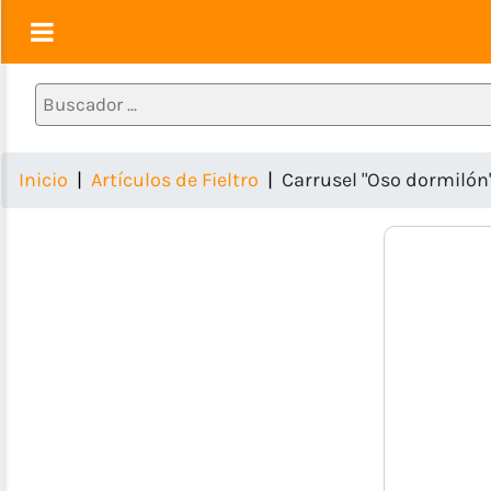
Decoraciones
y
Regalos
Cumpleaños
Inicio
Artículos de Fieltro
Carrusel "Oso dormilón
Artículos
para
Bebés
Porcelana
Fría
Lazos
y
Diademas
Artículos
de