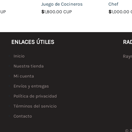
Juego de Cocineros
Chef
CUP
$
1,800.00 CUP
$
1,000.00
ENLACES ÚTILES
RA
Inicio
Raym
Nuestra tienda
Mi cuenta
Envíos y entregas
Política de privacidad
Términos del servicio
Contacto
© 