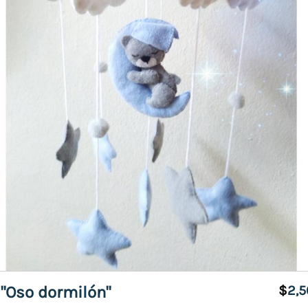
 "Oso dormilón"
$
2,