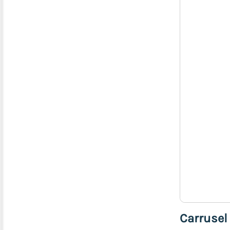
Foamy
Artículos
de
Fieltro
Carrusel