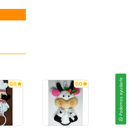
Podemos ayudarle
0.0
0.0