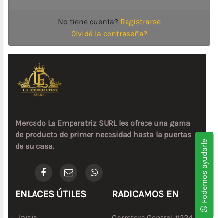
Enlatados
No tiene cuenta?
Registrarse
Combos
Olvidó la contraseña?
Para
la
familia
Lácteos
Electrodomésticos
Mercado La Emperatriz SURL les ofrece una gama
de producto de primer necesidad hasta la puertas
Podemos ayudarle
de su casa.
ENLACES ÚTILES
RADICAMOS EN
Inicio
Carretera Central #224 ,