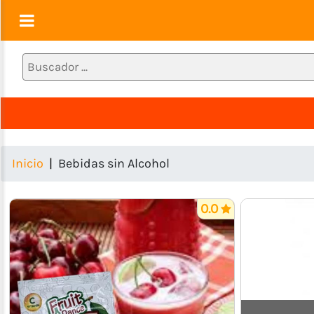
Confituras
Aseo
y
Limpieza
Bebidas
sin
Inicio
Bebidas sin Alcohol
Alcohol
Bebidas
Alcohólicas
0.0
Cárnicos
Condimentos
y
Especias
Sólidos