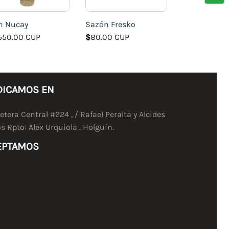
n Nucay
Sazón Fresko
,550.00 CUP
$
80.00 CUP
DICAMOS EN
etera Central #224 , / Rafael Peralta y Alcides
s Rpto: Alex Urquiola . Holguín.
EPTAMOS