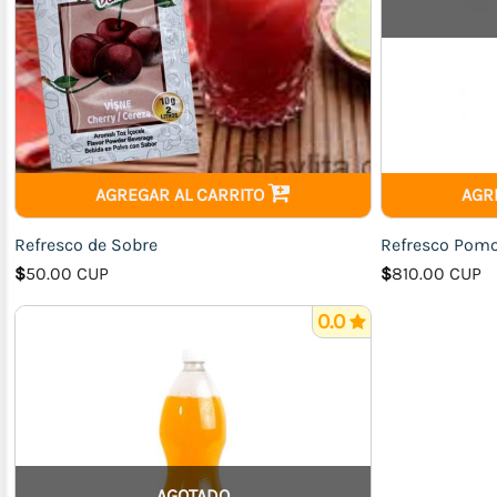
Enlatados
Combos
Para
la
familia
Lácteos
AGREGAR AL CARRITO
AGR
Electrodomésticos
Refresco de Sobre
Refresco Pomo 
$
50.00 CUP
$
810.00 CUP
0.0
AGOTADO