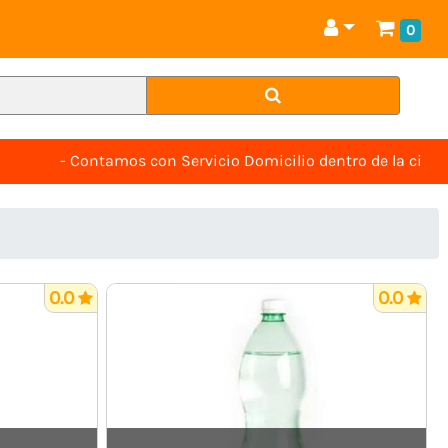
0
- Contamos con Servicio Domicilio dentro de la ciudad -
0.0
0.0