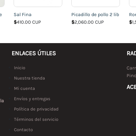
e
Sal Fina
Picadillo de pollo 2 lib
Ro
$
410.00 CUP
$
2,060.00 CUP
$
1
ENLACES ÚTILES
RA
Inicio
Carr
Pino
Nuestra tienda
AC
Mi cuenta
Envíos y entregas
la
Política de privacidad
Términos del servicio
Contacto