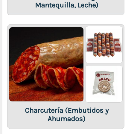
Electrodomésticos
Mantequilla, Leche)
Útiles
del
Hogar
Juguetes
Farmacia,
Deporte
y
Salud
Transporte
(Accesorios
para
Motos
y
Charcutería (Embutidos y
Carros)
Ahumados)
Prendas
y