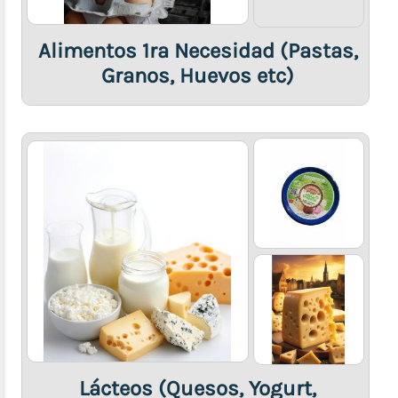
Ahumados)
Jamones
Alimentos 1ra Necesidad (Pastas,
Carne
Granos, Huevos etc)
de
Res
Pollo
Cerdo
Pescados
y
Mariscos
Bebidas
Higiene
Personal,
Limpieza
y
Aseo
Lácteos (Quesos, Yogurt,