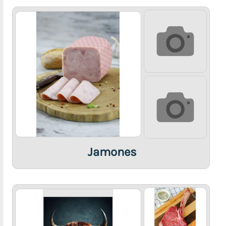
Accesorios
de
Belleza
Ropa
y
Calzado
Dulceria
(Cake
y
Dulces
finos)
Comida
Jamones
Italiana
(Pizzas,
Spaghettis,
Lasagna,
etc)
Comida