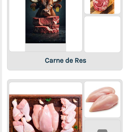
Criolla
e
Internacional
Comida
Rápida
(Hamburguesas,
Tacos,
Croquetas
Carne de Res
etc)