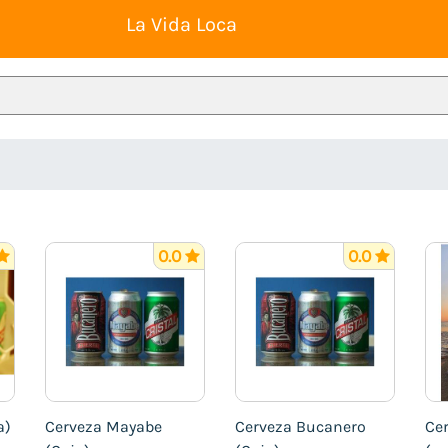
La Vida Loca
0.0
0.0
a)
Cerveza Mayabe
Cerveza Bucanero
Ce