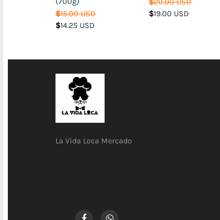
(700g)
Ahumados)
$
20.00 USD
$
15.00 USD
$
19.00 USD
Jamones
$
14.25 USD
Carne
de
Res
Pollo
Cerdo
Pescados
y
Mariscos
La Vida Loca Mercado
Bebidas
Higiene
Personal,
Limpieza
y
Aseo