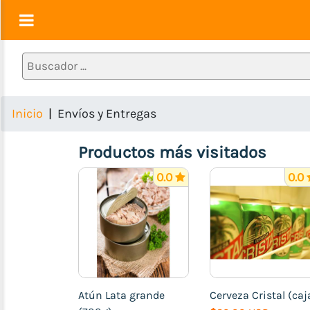
Alimentos
1ra
Necesidad
(Pastas,
Inicio
Envíos y Entregas
Granos,
Huevos
Productos más visitados
etc)
Lácteos
0.0
0.0
(Quesos,
Yogurt,
Mantequilla,
Leche)
Charcutería
(Embutidos
Atún Lata grande
Cerveza Cristal (caj
y