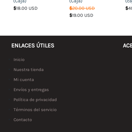
(Caja)
(Caja)
(ca
$
18.00 USD
$
20.00 USD
$
4
$
19.00 USD
ENLACES ÚTILES
AC
Inicio
Nuestra tienda
Mi cuenta
Envíos y entregas
Política de privacidad
Términos del servicio
Contacto