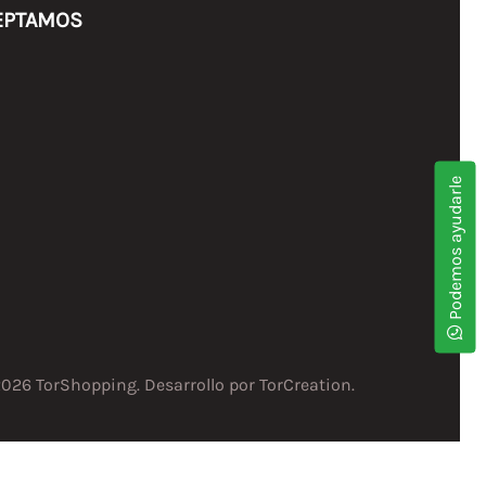
EPTAMOS
Podemos ayudarle
2026 TorShopping. Desarrollo por
TorCreation
.