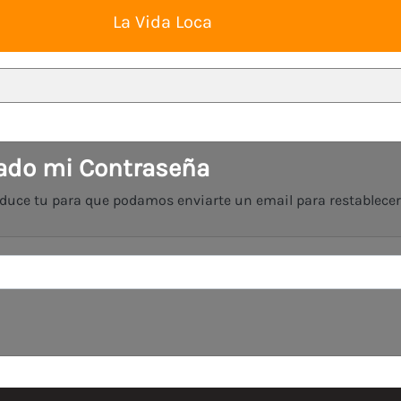
La Vida Loca
dado mi Contraseña
roduce tu para que podamos enviarte un email para restablecer