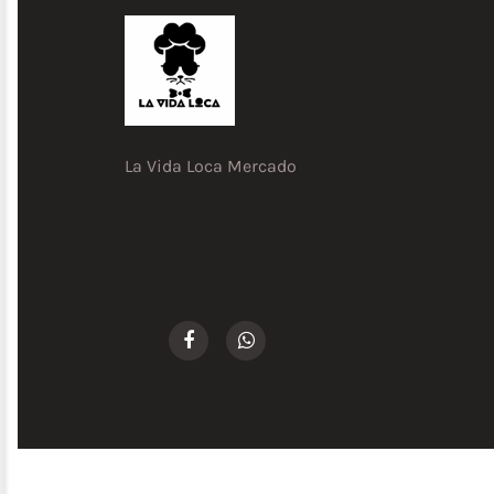
Ahumados)
Jamones
Carne
de
Res
Pollo
La Vida Loca Mercado
Cerdo
Pescados
y
Mariscos
Bebidas
Higiene
Personal,
Limpieza
y
Aseo