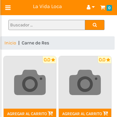
La Vida Loca
0
Alimentos
1ra
Necesidad
(Pastas,
Inicio
Carne de Res
Granos,
Huevos
etc)
0.0
0.0
Lácteos
(Quesos,
Yogurt,
Mantequilla,
Leche)
Charcutería
(Embutidos
y
AGREGAR AL CARRITO
AGREGAR AL CARRITO