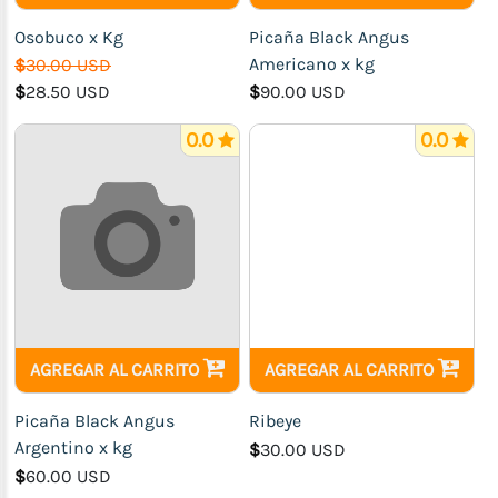
Ahumados)
Osobuco x Kg
Picaña Black Angus
Jamones
Americano x kg
$
30.00 USD
Carne
$
28.50 USD
$
90.00 USD
de
Res
0.0
0.0
Pollo
Cerdo
Pescados
y
Mariscos
Bebidas
Higiene
AGREGAR AL CARRITO
AGREGAR AL CARRITO
Personal,
Limpieza
Picaña Black Angus
Ribeye
y
Argentino x kg
$
30.00 USD
Aseo
$
60.00 USD