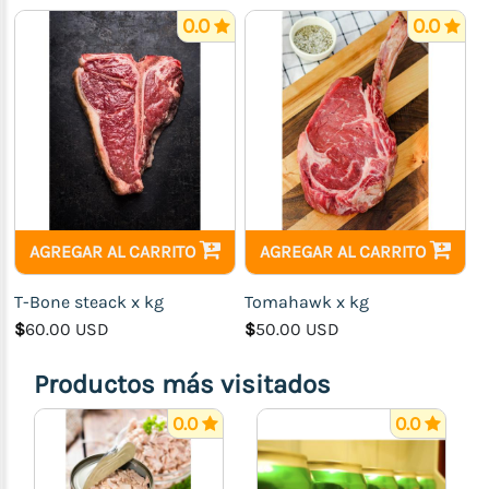
Electrodomésticos
0.0
0.0
Útiles
del
Hogar
Juguetes
Farmacia,
Deporte
y
Salud
AGREGAR AL CARRITO
AGREGAR AL CARRITO
Transporte
(Accesorios
T-Bone steack x kg
Tomahawk x kg
para
$
60.00 USD
$
50.00 USD
Motos
y
Productos más visitados
Carros)
0.0
0.0
Prendas
y