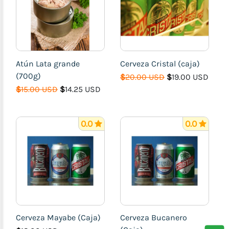
Accesorios
de
Belleza
Ropa
y
Atún Lata grande
Cerveza Cristal (caja)
Calzado
(700g)
$
20.00 USD
$
19.00 USD
Dulceria
$
15.00 USD
$
14.25 USD
(Cake
y
Dulces
0.0
0.0
finos)
Comida
Italiana
(Pizzas,
Spaghettis,
Lasagna,
etc)
Cerveza Mayabe (Caja)
Cerveza Bucanero
Comida