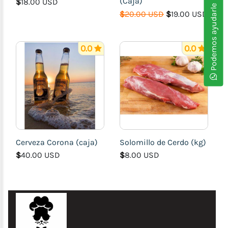
(Caja)
$
18.00 USD
Podemos ayudarle
Criolla
$
20.00 USD
$
19.00 USD
e
Internacional
0.0
0.0
Comida
Rápida
(Hamburguesas,
Tacos,
Croquetas
etc)
Cerveza Corona (caja)
Solomillo de Cerdo (kg)
$
40.00 USD
$
8.00 USD