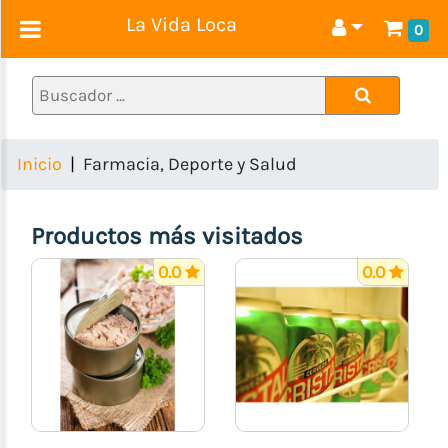
La Vida Loca
0
Alimentos
1ra
Necesidad
(Pastas,
Inicio
Farmacia, Deporte y Salud
Granos,
Huevos
etc)
Productos más visitados
Lácteos
0.0
0.0
(Quesos,
Yogurt,
Mantequilla,
Leche)
Charcutería
(Embutidos
y