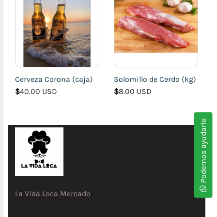
Electrodomésticos
Útiles
del
Hogar
Juguetes
Farmacia,
Cerveza Corona (caja)
Solomillo de Cerdo (kg)
Deporte
$
40.00 USD
$
8.00 USD
y
Salud
Transporte
Podemos ayudarle
(Accesorios
para
Motos
y
Carros)
La Vida Loca Mercado
Prendas
y