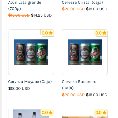
Ahumados)
Atún Lata grande
Cerveza Cristal (caja)
(700g)
$
20.00 USD
$
19.00 USD
Jamones
$
15.00 USD
$
14.25 USD
Carne
de
Res
0.0
0.0
Pollo
Cerdo
Pescados
y
Mariscos
Bebidas
Cerveza Mayabe (Caja)
Cerveza Bucanero
Higiene
(Caja)
$
18.00 USD
Personal,
$
20.00 USD
$
19.00 USD
Limpieza
y
Aseo
0.0
0.0