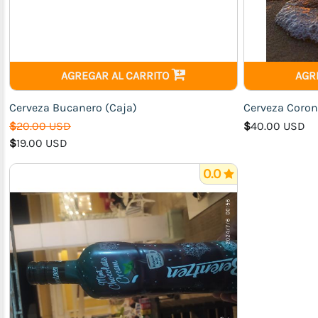
Ahumados)
Jamones
Carne
de
AGREGAR AL CARRITO
AGR
Res
Pollo
Cerveza Bucanero (Caja)
Cerveza Coron
$
20.00 USD
$
40.00 USD
Cerdo
$
19.00 USD
Pescados
y
0.0
Mariscos
Bebidas
Higiene
Personal,
Limpieza
y
Aseo