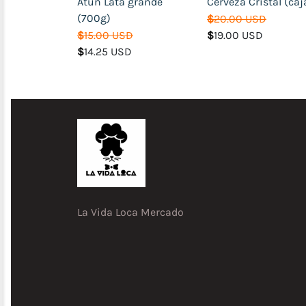
Atún Lata grande
Cerveza Cristal (caj
Accesorios
(700g)
de
$
20.00 USD
Belleza
$
15.00 USD
$
19.00 USD
$
14.25 USD
Ropa
y
Calzado
Dulceria
(Cake
y
Dulces
finos)
Comida
La Vida Loca Mercado
Italiana
(Pizzas,
Spaghettis,
Lasagna,
etc)
Comida