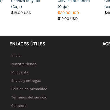
a)
Cerveza Mayabe
Cerveza Bucanero
Ce
(Caja)
(Caja)
(ca
$
18.00 USD
$
20.00 USD
$
4
$
19.00 USD
ENLACES ÚTILES
AC
Inicio
Nuestra tienda
Mi cuenta
Envíos y entregas
Política de privacidad
Términos del servicio
Contacto