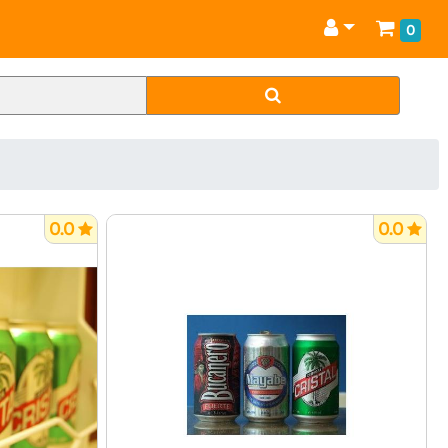
0
0.0
0.0