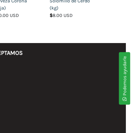
rveza Corona
Solomillo de Cerdo
ja)
(kg)
0.00 USD
$
8.00 USD
EPTAMOS
Podemos ayudarle