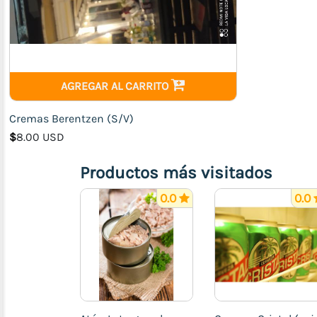
Electrodomésticos
Útiles
del
Hogar
Juguetes
AGREGAR AL CARRITO
Farmacia,
Cremas Berentzen (S/V)
Deporte
$
8.00 USD
y
Salud
Productos más visitados
Transporte
(Accesorios
0.0
0.0
para
Motos
y
Carros)
Prendas
y