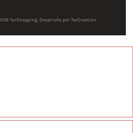
2026 TorShopping. Desarrollo por
TorCreation
.