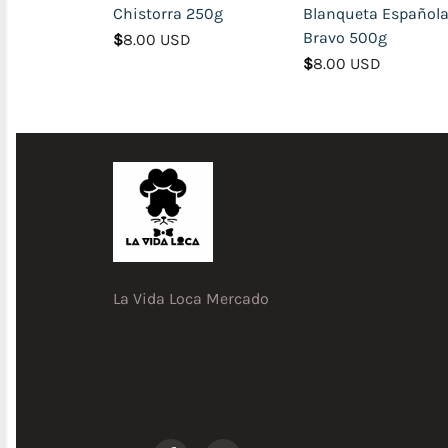
Accesorios
Chistorra 250g
Blanqueta Español
de
Bravo 500g
$
8.00 USD
Belleza
$
8.00 USD
Ropa
y
Calzado
Dulceria
(Cake
y
Dulces
finos)
Comida
La Vida Loca Mercado
Italiana
(Pizzas,
Spaghettis,
Lasagna,
etc)
Comida