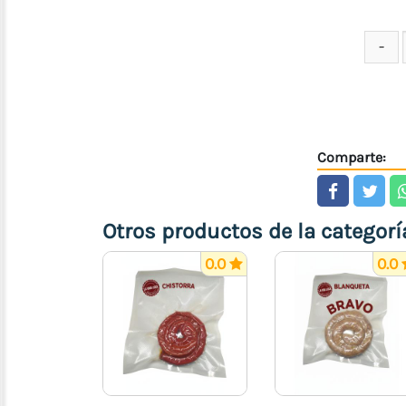
Electrodomésticos
Útiles
del
Hogar
Juguetes
Farmacia,
Deporte
Comparte:
y
Salud
Otros productos de la categorí
Transporte
(Accesorios
0.0
0.0
para
Motos
y
Carros)
Prendas
y