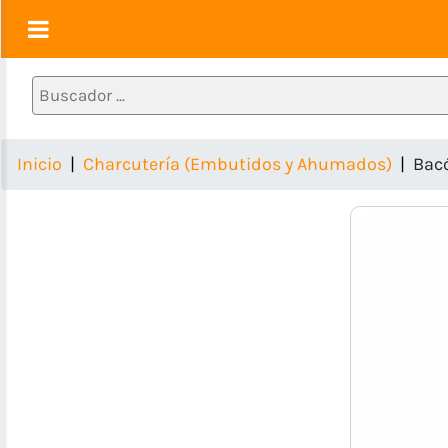
Alimentos
1ra
Necesidad
(Pastas,
Inicio
Charcutería (Embutidos y Ahumados)
Bacó
Granos,
Huevos
etc)
Lácteos
(Quesos,
Yogurt,
Mantequilla,
Leche)
Charcutería
(Embutidos
y