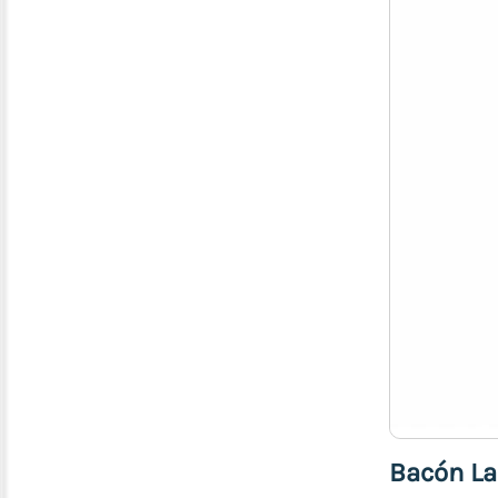
Ahumados)
Jamones
Carne
de
Res
Pollo
Cerdo
Pescados
y
Mariscos
Bebidas
Higiene
Personal,
Limpieza
y
Aseo
Bacón La