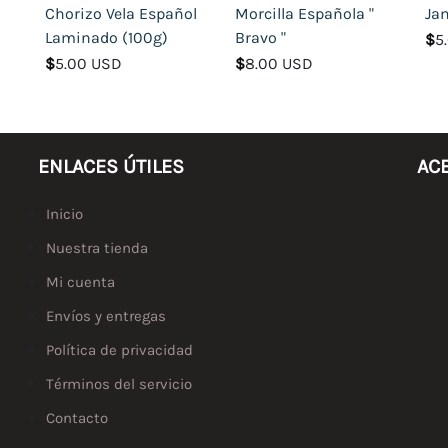
a
Chorizo Vela Español
Morcilla Española "
Ja
Laminado (100g)
Bravo "
$
5
$
5.00 USD
$
8.00 USD
ENLACES ÚTILES
AC
Inicio
Nuestra tienda
Mi cuenta
Envíos y entregas
Política de privacidad
Términos del servicio
Contacto